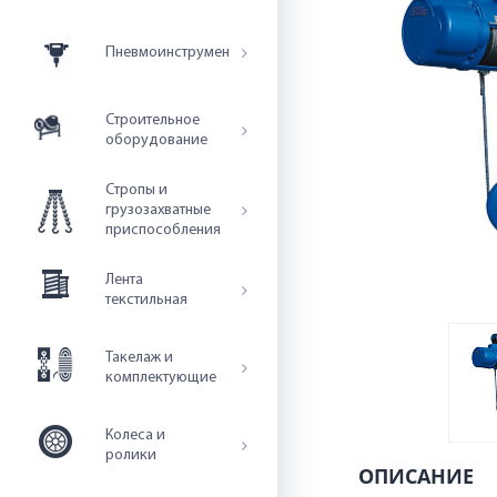
Пневмоинструмент
Строительное
оборудование
Стропы и
грузозахватные
приспособления
Лента
текстильная
Такелаж и
комплектующие
Колеса и
ролики
ОПИСАНИЕ