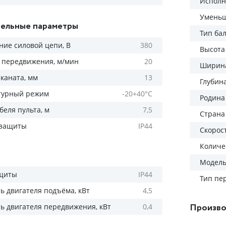
Исполн
Уменьш
ельные параметры
Тип ба
ие силовой цепи, В
380
Высота
 передвижения, м/мин
20
Ширина
каната, мм
13
Глубин
турный режим
-20+40°С
Родина
беля пульта, м
7,5
Страна
 защиты
IP44
Скорос
Количес
Модел
ащиты
IP44
Тип пе
 двигателя подъёма, кВт
4,5
Произво
 двигателя передвижения, кВт
0,4