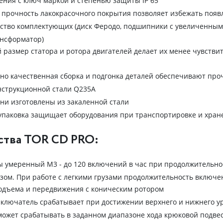
ения с ключ маркой и степенью защиты IP 65
прочность лакокрасочного покрытия позволяет избежать появ
ство комплектующих (диск Феродо, подшипники с увеличенным р
ансформатор)
размер статора и ротора двигателей делает их менее чувстви
о качественная сборка и подгонка деталей обеспечивают проч
нструкционной стали Q235A
ни изготовлены из закаленной стали
упаковка защищает оборудования при транспортировке и хран
тва TOR CD PRO:
 умеренный М3 - до 120 включений в час при продолжительнос
ом. При работе с легкими грузами продолжительность включен
одъема и передвижения с коническим ротором
лючатель срабатывает при достижении верхнего и нижнего ур
ожет срабатывать в заданном диапазоне хода крюковой подвес