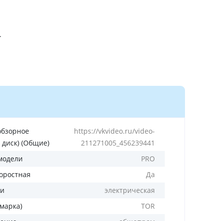
.
обзорное
https://vkvideo.ru/video-
 диск) (Общие)
211271005_456239441
модели
PRO
оростная
Да
ли
электрическая
(марка)
TOR