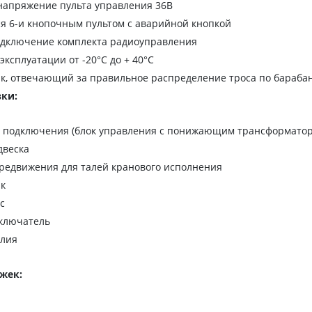
напряжение пульта управления 36В
я 6-и кнопочным пультом с аварийной кнопкой
дключение комплекта радиоуправления
эксплуатации от -20°C до + 40°C
к, отвечающий за правильное распределение троса по бараба
ки:
я подключения (блок управления с понижающим трансформатор
двеска
редвижения для талей кранового исполнения
ик
с
ключатель
елия
жек: