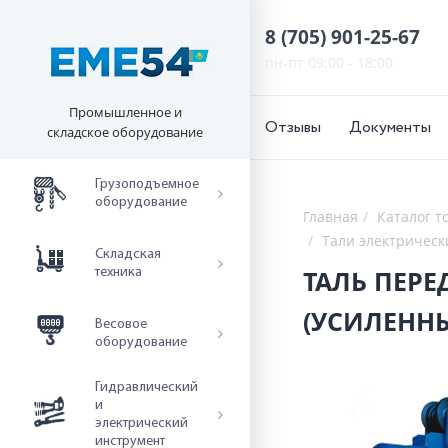
8 (705) 901-25-67
пн-пт 09:00 - 18:00
Промышленное и
Отзывы
Документы
складское оборудование
Грузоподъемное
оборудование
Главная
Каталог т
Тали электрическ
Складская
ТАЛЬ ПЕРЕДВИЖНАЯ 3,2 Т 9 М 380 В Э
техника
(УСИЛЕННЫ
Весовое
оборудование
Гидравлический
и
электрический
инструмент