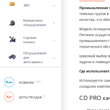
ЗИП
Промышленная э
тяжелых грузов в
качества, что об
Клининговое
оборудование
Модель оснащена
Питание осуществ
Садовая
промышленного пр
техника
технического обс
Оборудование
Широкий выбор в
для
задачи и помеще
автосервиса
Где использоват
Используется сам
13401
НОВИНКИ
складских компле
CD PRO ка
53
ХИТЫ ПРОДАЖ