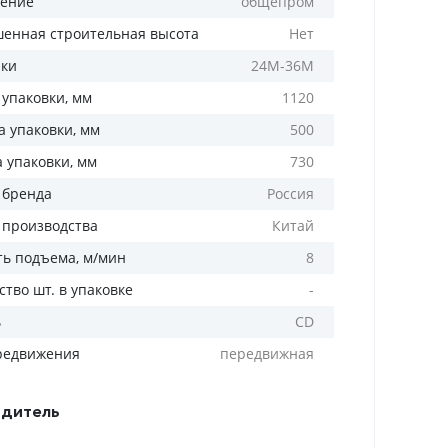
ение
общепром
енная строительная высота
Нет
лки
24М-36М
 упаковки, мм
1120
 упаковки, мм
500
а упаковки, мм
730
 бренда
Россия
 производства
Китай
ть подъема, м/мин
8
тво шт. в упаковке
-
ь
CD
редвижения
передвижная
дитель