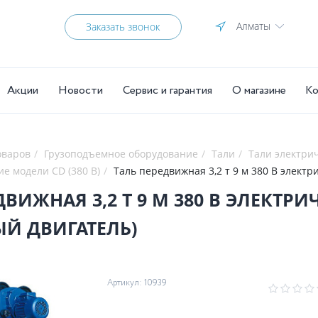
Алматы
Заказать звонок
Акции
Новости
Сервис и гарантия
О магазине
Ко
оваров
Грузоподъемное оборудование
Тали
Тали электри
ие модели CD (380 В)
Таль передвижная 3,2 
ЛЕКТРИЧЕСКАЯ КАНАТНАЯ TOR CD PRO
Й ДВИГАТЕЛЬ)
Артикул: 10939