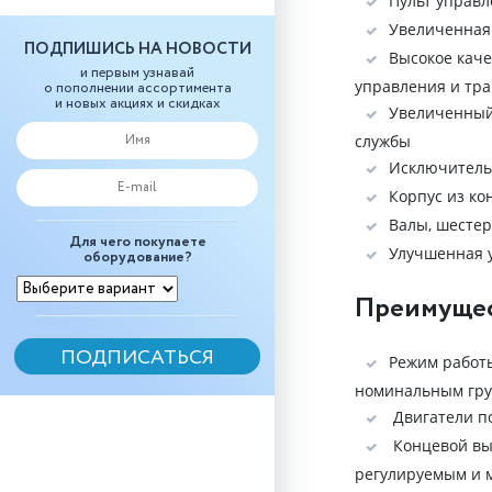
Пульт управл
Увеличенная 
ПОДПИШИСЬ НА НОВОСТИ
Высокое каче
и первым узнавай
управления и тр
о пополнении ассортимента
и новых акциях и скидках
Увеличенный 
службы
Исключительн
Корпус из ко
Валы, шестер
Для чего покупаете
Улучшенная 
оборудование?
Преимущес
Режим работы
номинальным груз
Двигатели п
Концевой вык
регулируемым и м