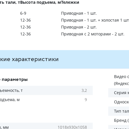
ь тали, т
Высота подъема, м
Тележки
6-9
Приводная - 1 шт.
12-36
Приводная - 1 шт. + холостая 1 шт
12-36
Приводная - 2 шт.
12-36
Приводная с 2 моторами - 2 шт.
кие характеристики
Видео 
 параметры
(Яндекс
ъемность, т
3,2
Серия 
одъема, м
9
Односк
Тип та
Бренд 
, мм
1018х930х1058