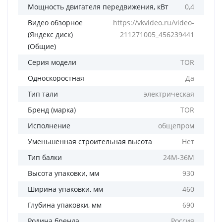
Мощность двигателя передвижения, кВт
0,4
Видео обзорное
https://vkvideo.ru/video-
(Яндекс диск)
211271005_456239441
(Общие)
Серия модели
TOR
Односкоростная
Да
Тип тали
электрическая
Бренд (марка)
TOR
Исполнение
общепром
Уменьшенная строительная высота
Нет
Тип балки
24М-36М
Высота упаковки, мм
930
Ширина упаковки, мм
460
Глубина упаковки, мм
690
Родина бренда
Россия