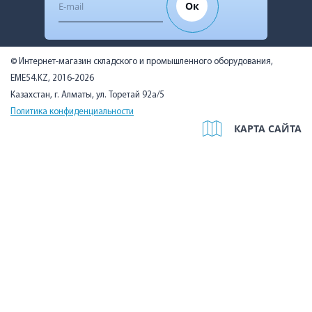
Ок
© Интернет-магазин складского и промышленного оборудования,
EME54.KZ, 2016-2026
Казахстан, г. Алматы, ул. Торетай 92а/5
Политика конфиденциальности
КАРТА САЙТА
Мы используем cookies, чтобы вам было удобно. Оставаясь на
сайте, вы подтверждаете, что ознакомились с Политикой в
отношении использования cookie-файлов на нашем сайте и
даёте согласие на их использование.