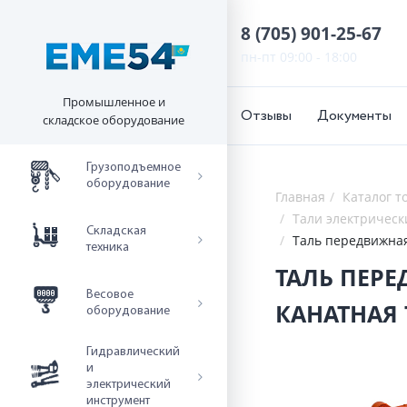
8 (705) 901-25-67
пн-пт 09:00 - 18:00
Промышленное и
Отзывы
Документы
складское оборудование
Грузоподъемное
оборудование
Главная
Каталог т
Тали электрическ
Складская
техника
ТАЛЬ ПЕРЕДВИЖНАЯ
Весовое
КАНАТНАЯ 
оборудование
Гидравлический
и
электрический
инструмент