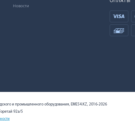
ОПЛАТЫ
Новости
адского и промышленного оборудования, EME54.KZ, 2016-2026
 Торетай 92а/5
ности