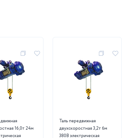
едвижная
Таль передвижная
остная 16,0т 24м
двухскоростная 3,2т 6м
ктрическая
380В электрическая