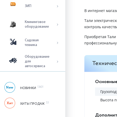
ЗИП
В интернет магаз
Тали электрическ
Клининговое
контроль качеств
оборудование
Приобретая Тали 
Садовая
профессиональную
техника
Оборудование
Техничес
для
автосервиса
Основные
13401
НОВИНКИ
Грузопод
Высота п
53
ХИТЫ ПРОДАЖ
Дополнит