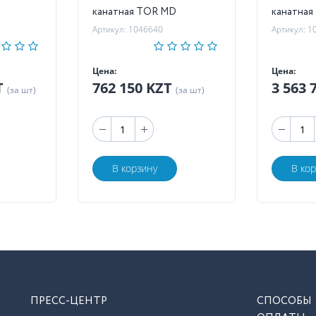
канатная TOR MD
канатна
Артикул: 1046640
Артикул: 1
Цена:
Цена:
T
762 150 KZT
3 563 
(за шт)
(за шт)
В корзину
В ко
ПРЕСС-ЦЕНТР
СПОСОБЫ