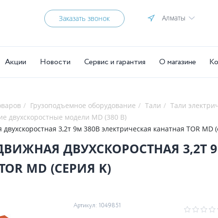
Алматы
Заказать звонок
Акции
Новости
Сервис и гарантия
О магазине
Ко
оваров
Грузоподъемное оборудование
Тали
Тали электри
ие двухскоростные модели MD (380 В)
Таль передвижная двухскоростная 3,2т 9м 380В электрическая канатная TO
 ДВУХСКОРОСТНАЯ 3,2Т 9М 380В ЭЛЕКТРИЧЕСКАЯ
TOR MD (СЕРИЯ K)
Артикул: 1049851