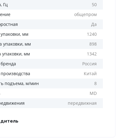
, Гц
50
ение
общепром
оростная
Да
 упаковки, мм
1240
 упаковки, мм
898
а упаковки, мм
1342
 бренда
Россия
 производства
Китай
ть подъема, м/мин
8
ь
MD
редвижения
передвижная
дитель