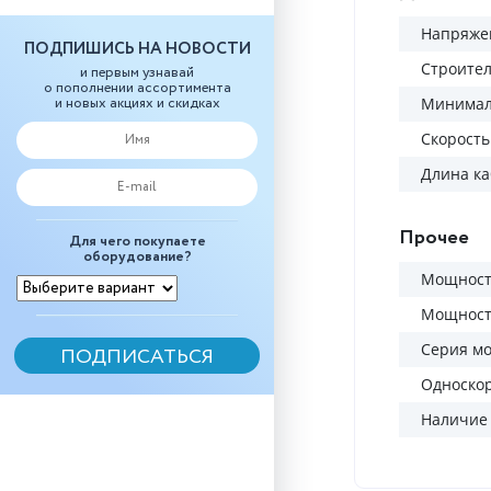
Напряжен
ПОДПИШИСЬ НА НОВОСТИ
Строител
и первым узнавай
о пополнении ассортимента
и новых акциях и скидках
Минималь
Скорость
Длина ка
Прочее
Для чего покупаете
оборудование?
Мощность
Мощность
Серия м
Односко
Наличие