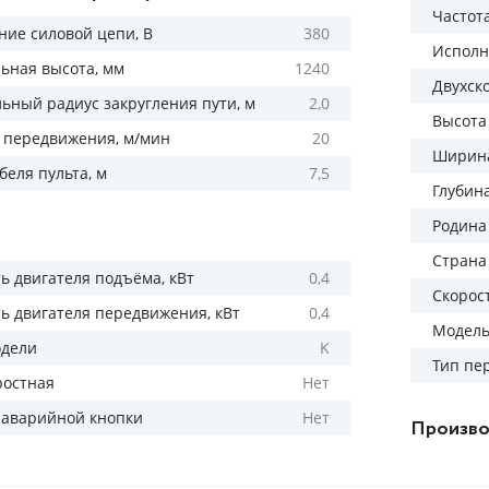
Частота
ие силовой цепи, В
380
Исполн
ьная высота, мм
1240
Двухск
ный радиус закругления пути, м
2,0
Высота
 передвижения, м/мин
20
Ширина
беля пульта, м
7,5
Глубин
Родина
Страна
 двигателя подъёма, кВт
0,4
Скорос
 двигателя передвижения, кВт
0,4
Модел
одели
K
Тип пе
ростная
Нет
 аварийной кнопки
Нет
Произво