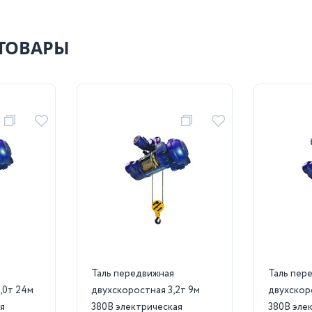
ТОВАРЫ
Таль передвижная
Таль пер
,0т 24м
двухскоростная 3,2т 9м
двухскор
я
380В электрическая
380В эле