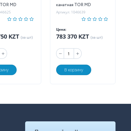
я TOR MD
канатная TOR MD
046625
Артикул: 1046639
Цена:
750 KZT
783 370 KZT
(за шт)
(за шт)
рзину
В корзину