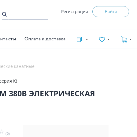
Регистрация
Войти
нтакты
Оплата и доставка
-
-
-
ческие канатные
R MD (серия K)
(0)