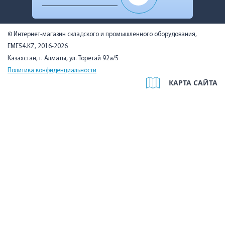
© Интернет-магазин складского и промышленного оборудования,
EME54.KZ, 2016-2026
Казахстан, г. Алматы, ул. Торетай 92а/5
Политика конфиденциальности
КАРТА САЙТА
Мы используем cookies, чтобы вам было удобно. Оставаясь на
сайте, вы подтверждаете, что ознакомились с Политикой в
отношении использования cookie-файлов на нашем сайте и
даёте согласие на их использование.
Подробнее