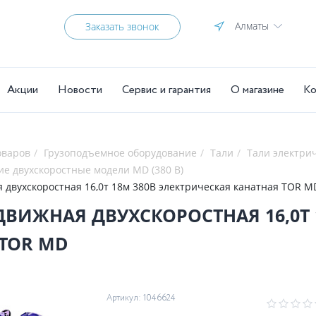
Алматы
Заказать звонок
Акции
Новости
Сервис и гарантия
О магазине
Ко
оваров
Грузоподъемное оборудование
Тали
Тали электри
ие двухскоростные модели MD (380 В)
 двухскоростная 16,0т 18м 380В электрическая канатная TOR M
ДВИЖНАЯ ДВУХСКОРОСТНАЯ 16,0Т 
 TOR MD
Артикул: 1046624