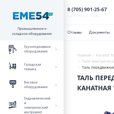
8 (705) 901-25-67
пн-пт 09:00 - 18:00
Промышленное и
Отзывы
Документы
складское оборудование
Грузоподъемное
оборудование
Главная
Каталог т
Тали электрическ
Складская
Таль передвижная
техника
ТАЛЬ ПЕРЕ
Весовое
КАНАТНАЯ
оборудование
Гидравлический
и
электрический
инструмент