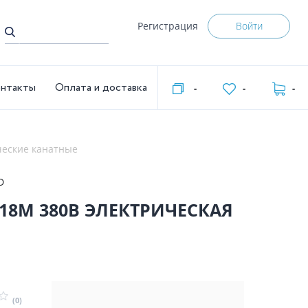
Регистрация
Войти
нтакты
Оплата и доставка
-
-
-
ческие канатные
D
18М 380В ЭЛЕКТРИЧЕСКАЯ
(0)