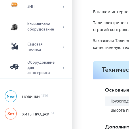
ЗИП
В нашем интернет
Тали электрическ
Клининговое
строгий контроль
оборудование
Заказывая Тали э
Садовая
качественную тех
техника
Оборудование
Техничес
для
автосервиса
Основные
13401
НОВИНКИ
Грузопод
Высота п
53
ХИТЫ ПРОДАЖ
Дополнит