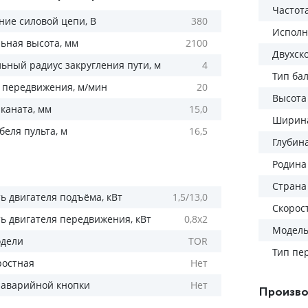
Частота
ие силовой цепи, В
380
Исполн
ьная высота, мм
2100
Двухск
ный радиус закругления пути, м
4
Тип ба
 передвижения, м/мин
20
Высота
каната, мм
15,0
Ширина
беля пульта, м
16,5
Глубин
Родина
Страна
 двигателя подъёма, кВт
1,5/13,0
Скорос
 двигателя передвижения, кВт
0,8х2
Модел
одели
TOR
Тип пе
ростная
Нет
 аварийной кнопки
Нет
Произво