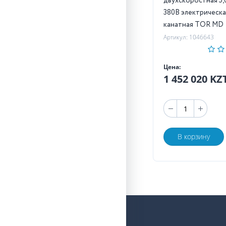
двухскоростная 5,0т 24м
380В электрическа
канатная TOR MD
Артикул: 1046643
Цена:
1 452 020 KZ
В корзину