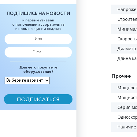
Напряжен
ПОДПИШИСЬ НА НОВОСТИ
Строител
и первым узнавай
о пополнении ассортимента
и новых акциях и скидках
Минималь
Скорость
Диаметр 
Длина ка
Для чего покупаете
оборудование?
Прочее
Мощность
Мощность
Серия м
Односко
Наличие