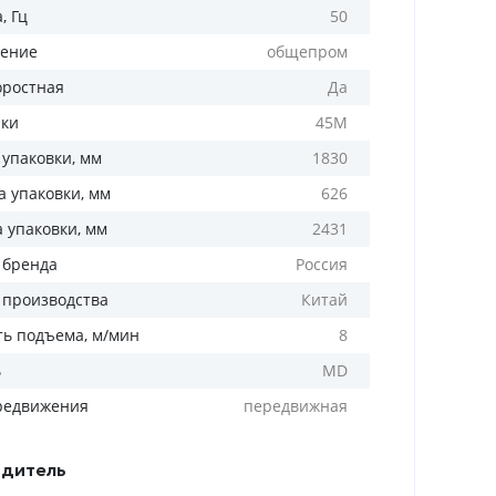
, Гц
50
ение
общепром
оростная
Да
лки
45М
 упаковки, мм
1830
 упаковки, мм
626
а упаковки, мм
2431
 бренда
Россия
 производства
Китай
ть подъема, м/мин
8
ь
MD
редвижения
передвижная
дитель