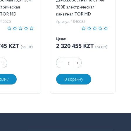
остная 16,0т 30м
двухскоростная 10,0т 9м
ктрическая
380В электрическая
я TOR MD
канатная TOR MD
046626
Артикул: 1046622
Цена:
745 KZT
2 320 455 KZT
(за шт)
(за шт)
рзину
В корзину