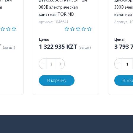
двухскоростная 5,0т 12м
двухскор
я
380В электрическая
380В эле
канатная TOR MD
канатна
Артикул: 1046641
Артикул: 1
Цена:
Цена:
T
1 322 935 KZT
3 793 
(за шт)
(за шт)
В корзину
В ко