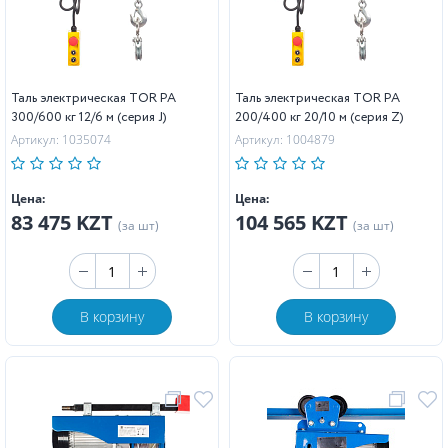
Таль электрическая TOR PA
Таль электрическая TOR PA
300/600 кг 12/6 м (серия J)
200/400 кг 20/10 м (серия Z)
Артикул: 1035074
Артикул: 1004879
Цена:
Цена:
83 475 KZT
104 565 KZT
(за шт)
(за шт)
В корзину
В корзину