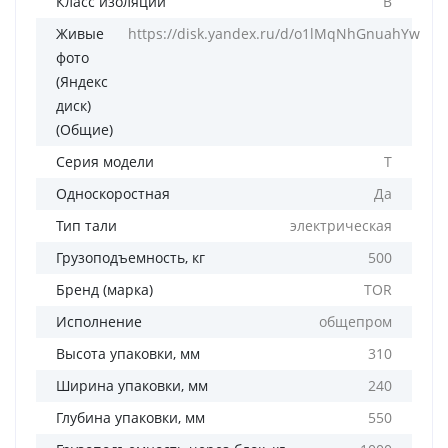
Класс изоляции
B
Живые
https://disk.yandex.ru/d/o1lMqNhGnuahYw
фото
(Яндекс
диск)
(Общие)
Серия модели
T
Односкоростная
Да
Тип тали
электрическая
Грузоподъемность, кг
500
Бренд (марка)
TOR
Исполнение
общепром
Высота упаковки, мм
310
Ширина упаковки, мм
240
Глубина упаковки, мм
550